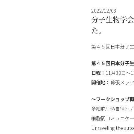
2022/12/03
分子生物学
た。
第４５回日本分子
第４５回日本分子生
日程：
11月30日～
開催地：
幕張メッ
～ワークショップ
多細胞生命自律性 / mult
細胞間コミュニケ
Unraveling the aut