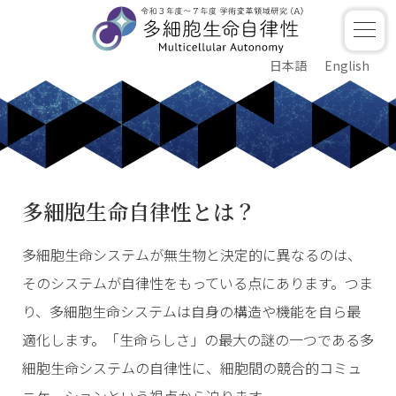
コ
ナ
ナ
ン
ビ
ビ
テ
ゲ
ゲ
ン
ー
ー
日本語
English
ツ
シ
シ
へ
ョ
ョ
ス
ン
ン
キ
に
に
ッ
移
移
プ
動
動
多細胞生命自律性とは？
多細胞生命システムが無生物と決定的に異なるのは、
そのシステムが自律性をもっている点にあります。つま
り、多細胞生命システムは自身の構造や機能を自ら最
適化します。「生命らしさ」の最大の謎の一つである多
細胞生命システムの自律性に、細胞間の競合的コミュ