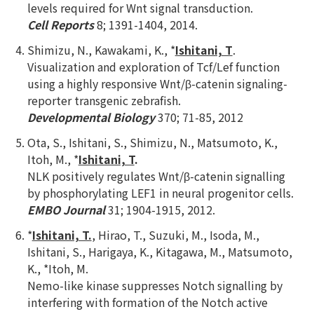
levels required for Wnt signal transduction.
Cell Reports
8; 1391-1404, 2014.
Shimizu, N., Kawakami, K., *
Ishitani, T
.
Visualization and exploration of Tcf/Lef function
using a highly responsive Wnt/β-catenin signaling-
reporter transgenic zebrafish.
Developmental Biology
370; 71-85, 2012
Ota, S., Ishitani, S., Shimizu, N., Matsumoto, K.,
Itoh, M., *
Ishitani, T
.
NLK positively regulates Wnt/β-catenin signalling
by phosphorylating LEF1 in neural progenitor cells.
EMBO Journal
31; 1904-1915, 2012.
*
Ishitani, T.
, Hirao, T., Suzuki, M., Isoda, M.,
Ishitani, S., Harigaya, K., Kitagawa, M., Matsumoto,
K., *Itoh, M.
Nemo-like kinase suppresses Notch signalling by
interfering with formation of the Notch active