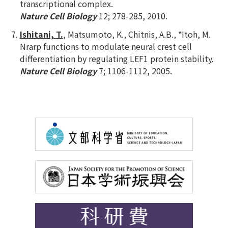
transcriptional complex.
Nature Cell Biology
12; 278-285, 2010.
Ishitani, T.
, Matsumoto, K., Chitnis, A.B., *Itoh, M.
Nrarp functions to modulate neural crest cell
differentiation by regulating LEF1 protein stability.
Nature Cell Biology
7; 1106-1112, 2005.