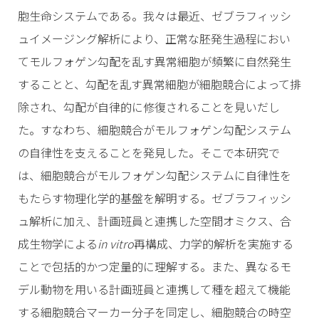
胞生命システムである。我々は最近、ゼブラフィッシ
ュイメージング解析により、正常な胚発生過程におい
てモルフォゲン勾配を乱す異常細胞が頻繁に自然発生
することと、勾配を乱す異常細胞が細胞競合によって排
除され、勾配が自律的に修復されることを見いだし
た。すなわち、細胞競合がモルフォゲン勾配システム
の自律性を支えることを発見した。そこで本研究で
は、細胞競合がモルフォゲン勾配システムに自律性を
もたらす物理化学的基盤を解明する。ゼブラフィッシ
ュ解析に加え、計画班員と連携した空間オミクス、合
成生物学による
in vitro
再構成、力学的解析を実施する
ことで包括的かつ定量的に理解する。また、異なるモ
デル動物を用いる計画班員と連携して種を超えて機能
する細胞競合マーカー分子を同定し、細胞競合の時空