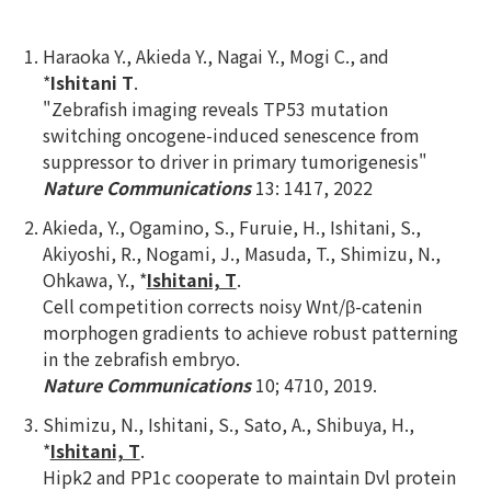
Haraoka Y., Akieda Y., Nagai Y., Mogi C., and
*
Ishitani T
.
"Zebrafish imaging reveals TP53 mutation
switching oncogene-induced senescence from
suppressor to driver in primary tumorigenesis"
Nature Communications
13: 1417, 2022
Akieda, Y., Ogamino, S., Furuie, H., Ishitani, S.,
Akiyoshi, R., Nogami, J., Masuda, T., Shimizu, N.,
Ohkawa, Y., *
Ishitani, T
.
Cell competition corrects noisy Wnt/β-catenin
morphogen gradients to achieve robust patterning
in the zebrafish embryo.
Nature Communications
10; 4710, 2019.
Shimizu, N., Ishitani, S., Sato, A., Shibuya, H.,
*
Ishitani, T
.
Hipk2 and PP1c cooperate to maintain Dvl protein