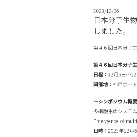
2023/12/06
日本分子生
しました。
第４６回日本分子
第４６回日本分子
日程：
12月6日～1
開催地：
神戸ポー
～シンポジウム概
多細胞生命システ
Emergence of multi
日時：
2023年12月