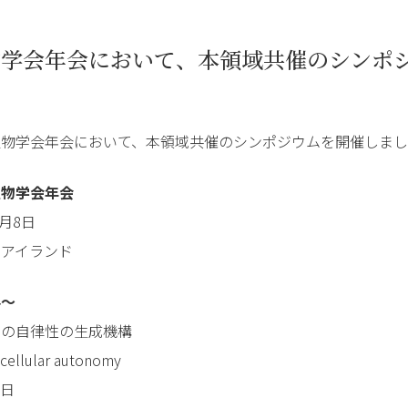
物学会年会において、本領域共催のシンポ
生物学会年会において、本領域共催のシンポジウムを開催しま
生物学会年会
2月8日
トアイランド
要～
ムの自律性の生成機構
cellular autonomy
6日