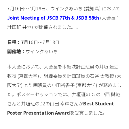
7月16日～7月18日、ウインクあいち (愛知県) において
Joint Meeting of JSCB 77th & JSDB 58th
(大会長：
計画班 井垣) が開催されました。。
日程：7
月16日～7月18日
開催地：
ウインクあいち
本大会において、大会長を本領域計画班員の井垣 達吏
教授 (京都大学)、組織委員を計画班員の石谷 太教授 (大
阪大学) と計画班員の小田裕香子 (京都大学) が務めまし
た。ポスターセッションでは、井垣班のD2の中西 與範
さんと井垣班のD2の山田 幸輝さんが
Best Student
Poster Presentation Award
を受賞しました。