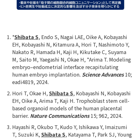
*
Shibata S
, Endo S, Nagai LAE, Oike A, Kobayashi
EH, Kobayashi N, Kitamura A, Hori T, Nashimoto Y,
Nakato R, Hamada H, Kaji H, Kikutake C, Suyama
M, Saito M, Yaegashi N, Okae H, *Arima T. Modeling
embryo–endometrial interface recapitulating
human embryo implantation.
Science Advances
10;
eadi4819, 2024.
Hori T, Okae H,
Shibata S
, Kobayashi N, Kobayashi
EH, Oike A, Arima T, Kaji H. Trophoblast stem cell-
based organoid models of the human placental
barrier.
Nature Communications
15; 962, 2024.
Hayashi R, Okubo T, Kudo Y, Ishikawa Y, Imaizumi
T, Suzuki K,
Shibata S
, Katayama T, Park SJ, Young