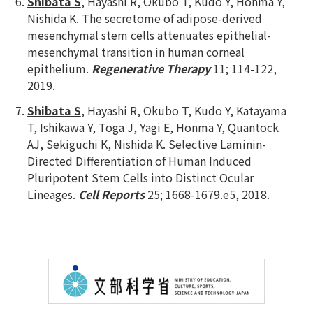
Shibata S
, Hayashi R, Okubo T, Kudo Y, Honma Y,
Nishida K. The secretome of adipose-derived
mesenchymal stem cells attenuates epithelial-
mesenchymal transition in human corneal
epithelium.
Regenerative Therapy
11; 114-122,
2019.
Shibata S
, Hayashi R, Okubo T, Kudo Y, Katayama
T, Ishikawa Y, Toga J, Yagi E, Honma Y, Quantock
AJ, Sekiguchi K, Nishida K. Selective Laminin-
Directed Differentiation of Human Induced
Pluripotent Stem Cells into Distinct Ocular
Lineages.
Cell Reports
25; 1668-1679.e5, 2018.