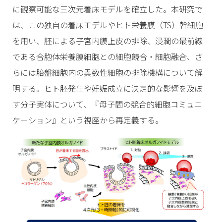
に観察可能な三次元着床モデルを確立した。本研究で
は、この独自の着床モデルやヒト栄養膜（TS）幹細胞
を用い、胚による子宮内膜上皮の排除、浸潤の最前線
である合胞体栄養膜細胞との細胞競合・細胞融合、さ
らには胎盤細胞内の異数性細胞の排除機構について解
明する。ヒト胚発生や妊娠成立に決定的な影響を及ぼ
す分子実体について、『母子間の競合的細胞コミュニ
ケーション』という視座から再定義する。