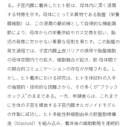
る。子宮内膜に着床したヒト胚は、母体内に深く浸潤
する特徴を示す。母体にとって半異物である胎盤（栄養
膜細胞）は、この浸潤の最前線として自律的な機能調
節により、母体からの栄養供給やガス交換を担い、胎
児の発育に欠かせない重要な役割を果たす。この胎盤の
発生過程では、子宮内膜上皮バリアの排除や胎盤細胞
の母体空間内での拡大、細胞融合が起き、胚-母体間で
の競合的コミュニケーションの存在が示唆される。し
かし、ヒト着床における研究は、ヒト生体試料の入手
の倫理的・技術的な困難さから、その多くが“ブラック
ボックス”のままである。一方、申請者らは、これまで
に生体の子宮を模倣する子宮内膜オルガノイドモデル
の作製に成功し、ヒト多能性幹細胞由来の胚盤胞様構
造（blastoid）を組み込み、着床後の細胞動態を連続的