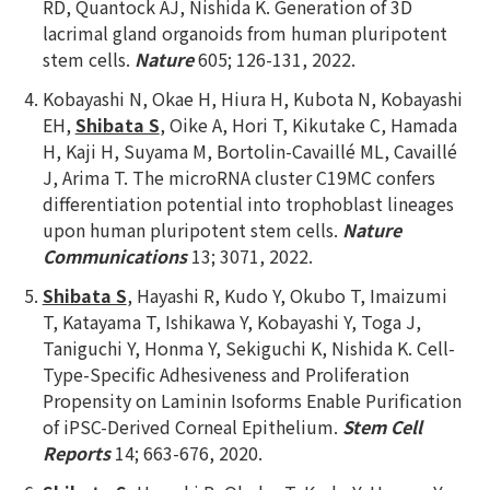
RD, Quantock AJ, Nishida K. Generation of 3D
lacrimal gland organoids from human pluripotent
stem cells.
Nature
605; 126-131, 2022.
Kobayashi N, Okae H, Hiura H, Kubota N, Kobayashi
EH,
Shibata S
, Oike A, Hori T, Kikutake C, Hamada
H, Kaji H, Suyama M, Bortolin-Cavaillé ML, Cavaillé
J, Arima T. The microRNA cluster C19MC confers
differentiation potential into trophoblast lineages
upon human pluripotent stem cells.
Nature
Communications
13; 3071, 2022.
Shibata S
, Hayashi R, Kudo Y, Okubo T, Imaizumi
T, Katayama T, Ishikawa Y, Kobayashi Y, Toga J,
Taniguchi Y, Honma Y, Sekiguchi K, Nishida K. Cell-
Type-Specific Adhesiveness and Proliferation
Propensity on Laminin Isoforms Enable Purification
of iPSC-Derived Corneal Epithelium.
Stem Cell
Reports
14; 663-676, 2020.