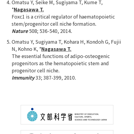
Omatsu Y, Seike M, Sugiyama T, Kume T,
*
Nagasawa T.
Foxc1 is a critical regulator of haematopoietic
stem/progenitor cell niche formation.
Nature
508; 536-540, 2014.
Omatsu Y, Sugiyama T, Kohara H, Kondoh G, Fujii
N, Kohno K, *
Nagasawa T.
The essential functions of adipo-osteogenic
progenitors as the hematopoietic stem and
progenitor cell niche.
Immunity
33; 387-399, 2010.