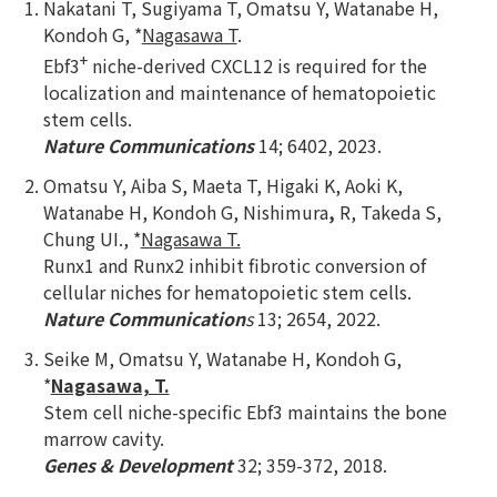
Nakatani T, Sugiyama T, Omatsu Y, Watanabe H,
Kondoh G, *
Nagasawa T
.
+
Ebf3
niche-derived CXCL12 is required for the
localization and maintenance of hematopoietic
stem cells.
Nature Communications
14; 6402, 2023.
Omatsu Y, Aiba S, Maeta T, Higaki K, Aoki K,
Watanabe H, Kondoh G, Nishimura
,
R, Takeda S,
Chung UI., *
Nagasawa T.
Runx1 and Runx2 inhibit fibrotic conversion of
cellular niches for hematopoietic stem cells.
Nature Communication
s
13; 2654, 2022.
Seike M, Omatsu Y, Watanabe H, Kondoh G,
*
Nagasawa, T.
Stem cell niche-specific Ebf3 maintains the bone
marrow cavity.
Genes & Development
32; 359-372, 2018.