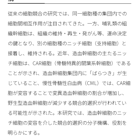
従来の細胞競合の研究では、同一細胞種の集団内での
細胞間相互作用が注目されてきた。一方、哺乳類の組
織幹細胞は、組織の維持・再生・発がん等、運命決定
の鍵となり、別の細胞種のニッチ細胞（支持細胞）と
接着し、維持される。近年、造血幹細胞の主たるニッ
チ細胞は、CAR細胞（骨髄特異的間葉系幹細胞）である
ことが示され、造血幹細胞集団内に「ばらつき」が生
じていること、慢性骨髄性白血病（CML）では、CAR細
胞が変容することで変異造血幹細胞の割合が増加し、
野生型造血幹細胞が減少する競合的選択が行われてい
る可能性が示された。本研究では、造血幹細胞のニッ
チ細胞の変容を介した競合的選択の分子機構、役割を
明らかにする。